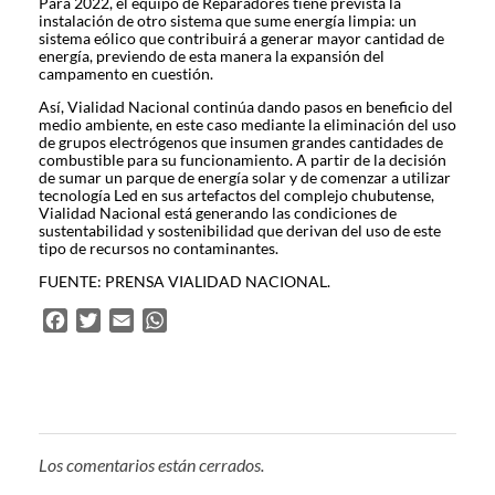
Para 2022, el equipo de Reparadores tiene prevista la
instalación de otro sistema que sume energía limpia: un
sistema eólico que contribuirá a generar mayor cantidad de
energía, previendo de esta manera la expansión del
campamento en cuestión.
Así, Vialidad Nacional continúa dando pasos en beneficio del
medio ambiente, en este caso mediante la eliminación del uso
de grupos electrógenos que insumen grandes cantidades de
combustible para su funcionamiento. A partir de la decisión
de sumar un parque de energía solar y de comenzar a utilizar
tecnología Led en sus artefactos del complejo chubutense,
Vialidad Nacional está generando las condiciones de
sustentabilidad y sostenibilidad que derivan del uso de este
tipo de recursos no contaminantes.
FUENTE: PRENSA VIALIDAD NACIONAL.
F
T
E
W
a
w
m
h
c
i
a
a
e
t
i
t
b
t
l
s
o
e
A
Los comentarios están cerrados.
o
r
p
k
p