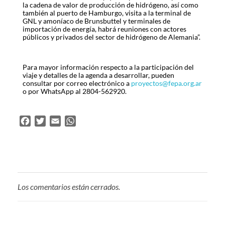
la cadena de valor de producción de hidrógeno, así como
también al puerto de Hamburgo, visita a la terminal de
GNL y amoníaco de Brunsbuttel y terminales de
importación de energía, habrá reuniones con actores
públicos y privados del sector de hidrógeno de Alemania”.
Para mayor información respecto a la participación del
viaje y detalles de la agenda a desarrollar, pueden
consultar por correo electrónico a
proyectos@fepa.org.ar
o por WhatsApp al 2804-562920.
F
T
E
W
a
w
m
h
c
i
a
a
e
t
i
t
b
t
l
s
o
e
A
Los comentarios están cerrados.
o
r
p
k
p