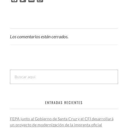
a
w
m
h
c
i
a
a
e
t
i
t
b
t
l
s
o
e
A
Los comentarios están cerrados.
o
r
p
k
p
ENTRADAS RECIENTES
FEPA junto al Gobierno de Santa Cruz y el CFI desarrollará
un proyecto de modernización de la imprenta oficial