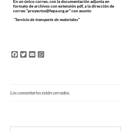
En un único correo, con la documentación adjunta en
formato de archivos con extensión pdf, a la dirección de
correo “proyectos@fepa.org.ar” con asunto
“
Servicio de transporte de materiales”
F
T
E
W
a
w
m
h
c
i
a
a
e
t
i
t
b
t
l
s
o
e
A
Los comentarios están cerrados.
o
r
p
k
p