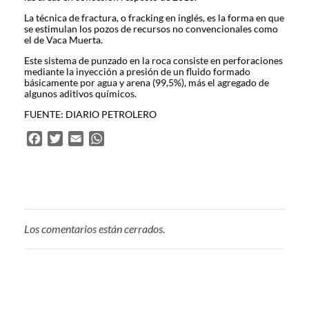
La técnica de fractura, o fracking en inglés, es la forma en que
se estimulan los pozos de recursos no convencionales como
el de Vaca Muerta.
Este sistema de punzado en la roca consiste en perforaciones
mediante la inyección a presión de un fluido formado
básicamente por agua y arena (99,5%), más el agregado de
algunos aditivos químicos.
FUENTE: DIARIO PETROLERO
F
T
E
W
a
w
m
h
c
i
a
a
e
t
i
t
b
t
l
s
o
e
A
Los comentarios están cerrados.
o
r
p
k
p