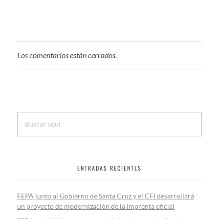
a
w
m
h
c
i
a
a
e
t
i
t
b
t
l
s
o
e
A
Los comentarios están cerrados.
o
r
p
k
p
ENTRADAS RECIENTES
FEPA junto al Gobierno de Santa Cruz y el CFI desarrollará
un proyecto de modernización de la imprenta oficial