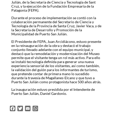
Julián, de la Secretaría de Ciencia y Tecnología de Sant
Cruz, y la ejecución de la Fundación Empresaria de la
Patagonia (FEPA).
Durante el proceso de implementación se contó con la
colaboración permanente del Secretario de Ciencia y
Tecnología de la Provincia de Santa Cruz, Javier Vaca, y de
la Secretaría de Desarrollo y Promoción de la
Municipalidad de Puerto San Julián.
El Presidente de FEPA, Juan Arcidiácono, estuvo presente
en la reinauguración de la obra y destacó el trabajo
conjunto llevado adelante con el equipo municipal, y
destacó que la remodelación y modernización del Museo
permite que el visitante tenga un rol más activo. Para ello
se instaló tecnología definida para generar una nueva
experiencia sensorial de los visitantes, así como también,
la validación del guión para los informantes de turismo,
que pretende contar de primera mano lo sucedido
durante la travesía de Magallanes-Elcano y que tuvo a
Puerto San Julián como protagonista hace 500 años atrás.
La inauguración estuvo presidida por el Intendente de
Puerto San Julián, Daniel Gardonio.
F
T
E
W