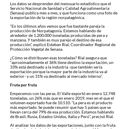
Los datos se desprenden del mensuario estadístico que el
Servicio Nacional de Sanidad y Calidad Agroalimentaria
(Senasa) publica mes a mes, y que funciona como una foto de
la exportación de la región norpatagónica.
“En los últimos años vemos que fue bastante pareja la
producción de Norpatagonia. Estamos hablando de
alrededor de 1.200.000 toneladas producidas de pera y
manzana. Y también es muy parejo el destino de esa
producción”, explicó Esteban Rial, Coordinador Regional de
Protección Vegetal de Senasa.
¿Cómo se distribuyen esas toneladas? Rial asegura que
“aproximadamente el 36% tiene destino la exportación, un
33% está destinado a la industria -que también sería
exportación porque la mayor parte de la industria va al
exterior- y un 31% va destinado al mercado interno”.
Fruta por fruta
Empecemos con las peras. El Valle exportó en enero 12.748
toneladas, un 26% más que en enero 2019, mes en el que el
volumen exportado fue de 10.510. “La pera es el producto
más exportado. Se puede resumir que hay 5 países que se
llevan cerca del 79% de esa producción. Estamos hablando
de Brasil, Rusia, Estados Unidos, Italia y Perú”, precisó Rial.
Al analizar los datos de las exportaciones, junto con la fruta