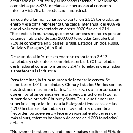
destinada a la industria y al mercado interno, el Mensuario
completa que 8.836 toneladas de peras van al consumo
interno y 6.578 a la producción industrial.
En cuanto a las manzanas, se exportaron 2.513 toneladas en
enero y esa cifra representa una caída interanual del 40% ya
que el volumen exportado en enero 2020 fue de 4.214.
“Respecto a la manzana, que son volúmenes menores porque
estamos hablando de casi 100.000 toneladas (anuales), el
70% se concentra en 5 países: Brasil, Estados Unidos, Rusia,
Bolivia y Paraguay”, dijo Rial.
De acuerdo al informe, en enero se exportaron 2.513
toneladas y este dato se completa con las 1.901 toneladas
destinadas al consumo interno y 2.477 toneladas destinadas
a abastecer a la industria.
Para terminar, la fruta mimada de la zona: la cereza. Se
exportaron 1.010 toneladas y China y Estados Unidos son los
dos destinos más importantes. “La cereza es una producción
que en los últimos años viene creciendo mucho en la zona,
sumando valores de Chubut y Santa Cruz, que tienen una
superficie importante. Toda la Patagonia tiene cerca de las
1.200 hectáreas plantadas y en noviembre y diciembre
(recordemos que enero y febrero sigue saliendo cereza de
más al sur), estamos hablando de cerca de 4.200 toneladas”,
detalló.
“Nuevamente estamos viendo que 5 países reciben el 90% de