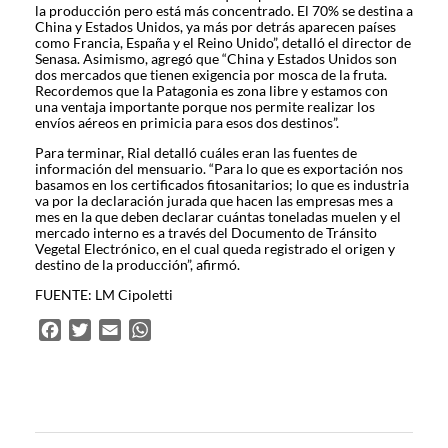
la producción pero está más concentrado. El 70% se destina a
China y Estados Unidos, ya más por detrás aparecen países
como Francia, España y el Reino Unido”, detalló el director de
Senasa. Asimismo, agregó que “China y Estados Unidos son
dos mercados que tienen exigencia por mosca de la fruta.
Recordemos que la Patagonia es zona libre y estamos con
una ventaja importante porque nos permite realizar los
envíos aéreos en primicia para esos dos destinos”.
Para terminar, Rial detalló cuáles eran las fuentes de
información del mensuario. “Para lo que es exportación nos
basamos en los certificados fitosanitarios; lo que es industria
va por la declaración jurada que hacen las empresas mes a
mes en la que deben declarar cuántas toneladas muelen y el
mercado interno es a través del Documento de Tránsito
Vegetal Electrónico, en el cual queda registrado el origen y
destino de la producción”, afirmó.
FUENTE: LM Cipoletti
F
T
E
W
a
w
m
h
c
i
a
a
e
t
i
t
b
t
l
s
o
e
A