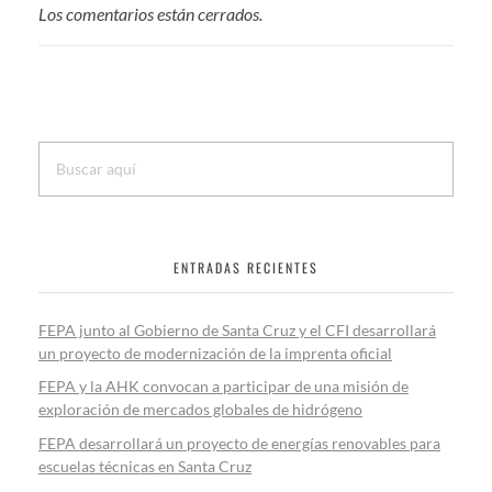
Los comentarios están cerrados.
o
r
p
k
p
ENTRADAS RECIENTES
FEPA junto al Gobierno de Santa Cruz y el CFI desarrollará
un proyecto de modernización de la imprenta oficial
FEPA y la AHK convocan a participar de una misión de
exploración de mercados globales de hidrógeno
FEPA desarrollará un proyecto de energías renovables para
escuelas técnicas en Santa Cruz