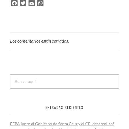
F
T
E
W
a
w
m
h
c
i
a
a
e
t
i
t
b
t
l
s
o
e
A
Los comentarios están cerrados.
o
r
p
k
p
ENTRADAS RECIENTES
FEPA junto al Gobierno de Santa Cruz y el CFI desarrollará