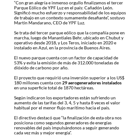
“Con gran alegría e inmenso orgullo finalizamos el tercer
Parque Eólico de YPF Luz en el país: Cañadón León.
Significó mucho esfuerzo y responsabilidad de los equipos
de trabajo en un contexto sumamente desafiante”, sostuvo
Martín Mandarano, CEO de YPF Luz.
Se trata del tercer parque eólico que la compañía pone en
marcha, luego de Manantiales Behr, ubicado en Chubut y
operativo desde 2018, y Los Teros, iniciado en 2020 e
instalado en Azul, en la provincia de Buenos Aires.
El nuevo parque cuenta con un factor de capacidad de
53% y evita la emisión de más de 312.000 toneladas de
dióxido de carbono por año.
El proyecto que requirió una inversión superior a los US$
180 millones cuenta con
29 aerogeneradores instalados
en una superficie total de 1870 hectáreas.
Según indicaron los exportadores están sufriendo un
aumento de las tarifas del 3, 4, 5 y hasta 8 veces el valor
habitual por el menor flujo marítimo hacia el país.
El directivo destacó que “la finalización de esta obra nos
posiciona como segundos generadores de energías
renovables del país impulsándonos a seguir generando
cada vez más y mejor energía”.